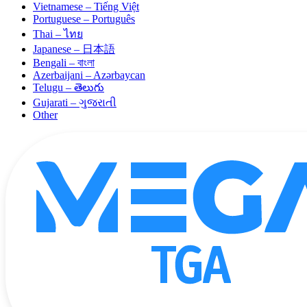
Vietnamese – Tiếng Việt
Portuguese – Português
Thai – ไทย
Japanese – 日本語
Bengali – বাংলা
Azerbaijani – Azərbaycan
Telugu – తెలుగు
Gujarati – ગુજરાતી
Other