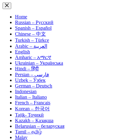
Skip
to
content
Home
Russian – Русский
Spanish – Español
Chinese – 中文
Turkish – Türkçe
Arabic – العربية
English
Amharic – አማርኛ
Ukrainian – Українська
Hindi – हिंदी
Persian – فارسی
Uzbek – Ўзбек
German – Deutsch
Indonesian
Italian – Italiano
French – Français
Korean – 한국어
Tajik- Тоҷикӣ
Kazakh – Қазақша
Belarusian – беларуская
Tamil – தமிழ்
Malay