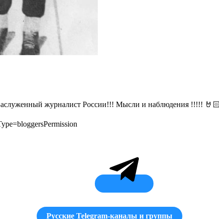
 Заслуженный журналист России!!! Мысли и наблюдения !!!!! 
Type=bloggersPermission
Русские Telegram-каналы и группы