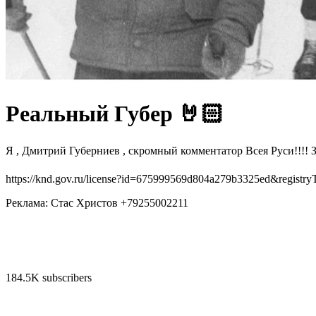
Реальный Губер 🤘🏻
Я , Дмитрий Губерниев , скромный комментатор Всея Руси!!!!
https://knd.gov.ru/license?id=675999569d804a279b3325ed&registry
Реклама: Стас Христов +79255002211
184.5K subscribers