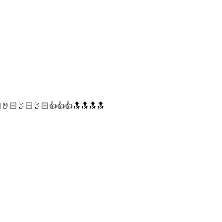
🏻🤘🏻🤘🏻🤘🏻👍👍👍🔝🔝🔝🔝