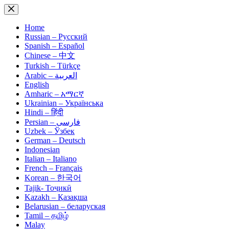
Skip
to
content
Home
Russian – Русский
Spanish – Español
Chinese – 中文
Turkish – Türkçe
Arabic – العربية
English
Amharic – አማርኛ
Ukrainian – Українська
Hindi – हिंदी
Persian – فارسی
Uzbek – Ўзбек
German – Deutsch
Indonesian
Italian – Italiano
French – Français
Korean – 한국어
Tajik- Тоҷикӣ
Kazakh – Қазақша
Belarusian – беларуская
Tamil – தமிழ்
Malay