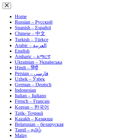
Skip
to
content
Home
Russian – Русский
Spanish – Español
Chinese – 中文
Turkish – Türkçe
Arabic – العربية
English
Amharic – አማርኛ
Ukrainian – Українська
Hindi – हिंदी
Persian – فارسی
Uzbek – Ўзбек
German – Deutsch
Indonesian
Italian – Italiano
French – Français
Korean – 한국어
Tajik- Тоҷикӣ
Kazakh – Қазақша
Belarusian – беларуская
Tamil – தமிழ்
Malay