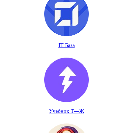
IT База
Учебник Т—Ж