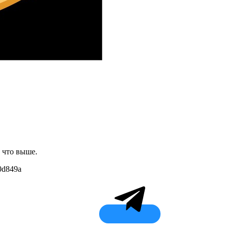
 что выше.
d0d849a