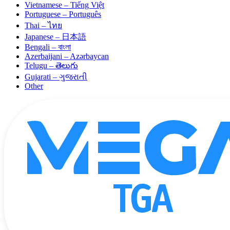
Vietnamese – Tiếng Việt
Portuguese – Português
Thai – ไทย
Japanese – 日本語
Bengali – বাংলা
Azerbaijani – Azərbaycan
Telugu – తెలుగు
Gujarati – ગુજરાતી
Other