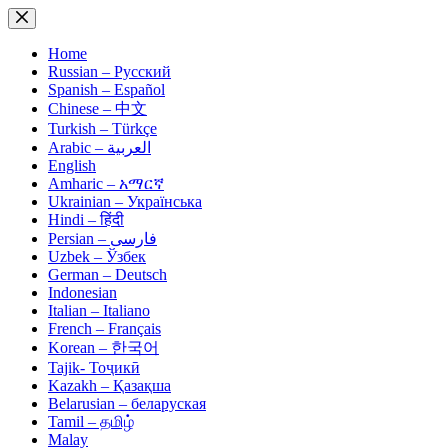
Skip
to
content
Home
Russian – Русский
Spanish – Español
Chinese – 中文
Turkish – Türkçe
Arabic – العربية
English
Amharic – አማርኛ
Ukrainian – Українська
Hindi – हिंदी
Persian – فارسی
Uzbek – Ўзбек
German – Deutsch
Indonesian
Italian – Italiano
French – Français
Korean – 한국어
Tajik- Тоҷикӣ
Kazakh – Қазақша
Belarusian – беларуская
Tamil – தமிழ்
Malay