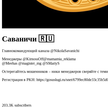
Саваничи 🇷🇺
Главнокомандующий канала @NikolaSavanichi
Менеджеры @KirnossOff@mamamia_reklama
@Meehas @magister_mg @SMariyS
Остерегайтесь мошенников – ники менеджеров сверяйте с теми
Регистрация в PKH: https://gosuslugi.ru/snet/6799ec80de33c35b5
203.3K subscribers