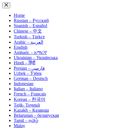
Skip
to
content
Home
Russian – Русский
Spanish – Español
Chinese – 中文
Turkish – Türkçe
Arabic – العربية
English
Amharic – አማርኛ
Ukrainian – Українська
Hindi – हिंदी
Persian – فارسی
Uzbek – Ўзбек
German – Deutsch
Indonesian
Italian – Italiano
French – Français
Korean – 한국어
Tajik- Тоҷикӣ
Kazakh – Қазақша
Belarusian – беларуская
Tamil – தமிழ்
Malay