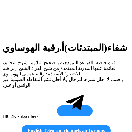
شفاء(المبتدئات)أ.رقية الهوساوي
قناة خاصة بالقراءة النموذجية وتصحيح التلاوة وشرح التجويد،
القائمة عليها المدربة المعتمدة من شيخ القراء الشيخ “إبراهيم
الأخضر” الأستاذة : رقية عيسى الهوساوي .
وأقسم لا أحلل نشرها للرجال ولا أحلل نشر المقاطع الصوتية عبر
الواتس أو غيره
180.2K subscribers
English Telegram channels and groups