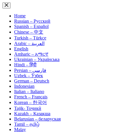
Skip
to
content
Home
Russian – Русский
Spanish – Español
Chinese – 中文
Turkish – Türkçe
Arabic – العربية
English
Amharic – አማርኛ
Ukrainian – Українська
Hindi – हिंदी
Persian – فارسی
Uzbek – Ўзбек
German – Deutsch
Indonesian
Italian – Italiano
French – Français
Korean – 한국어
Tajik- Тоҷикӣ
Kazakh – Қазақша
Belarusian – беларуская
Tamil – தமிழ்
Malay