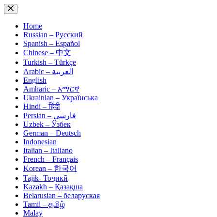
Skip
to
content
Home
Russian – Русский
Spanish – Español
Chinese – 中文
Turkish – Türkçe
Arabic – العربية
English
Amharic – አማርኛ
Ukrainian – Українська
Hindi – हिंदी
Persian – فارسی
Uzbek – Ўзбек
German – Deutsch
Indonesian
Italian – Italiano
French – Français
Korean – 한국어
Tajik- Тоҷикӣ
Kazakh – Қазақша
Belarusian – беларуская
Tamil – தமிழ்
Malay