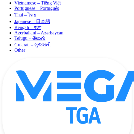
Vietnamese – Tiếng Việt
Portuguese – Português
Thai – ไทย
Japanese – 日本語
Bengali – বাংলা
Azerbaijani – Azərbaycan
Telugu – తెలుగు
Gujarati – ગુજરાતી
Other