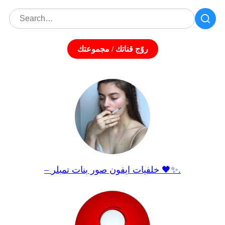
روّج قناتك / مجموعتك
– خلفيات ايفون صور بنات تمبلر 🖤✨.