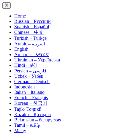
Skip
to
content
Home
Russian – Русский
Spanish – Español
Chinese – 中文
Turkish – Türkçe
Arabic – العربية
English
Amharic – አማርኛ
Ukrainian – Українська
Hindi – हिंदी
Persian – فارسی
Uzbek – Ўзбек
German – Deutsch
Indonesian
Italian – Italiano
French – Français
Korean – 한국어
Tajik- Тоҷикӣ
Kazakh – Қазақша
Belarusian – беларуская
Tamil – தமிழ்
Malay