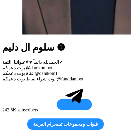
سلوم ال دليم ❶
الحمدلله دائماً ♥ #عنواننا_الثقة✔
بوت دعمكم @damkombot
قناة بوت دعمكم @damkom1
بوت شراء نقاط بوت دعمكم @funddambot
242.5K subscribers
قنوات ومجموعات تيليجرام العربية