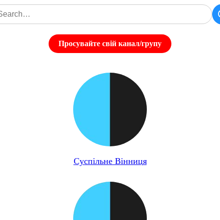
Просувайте свій канал/групу
Суспільне Вінниця