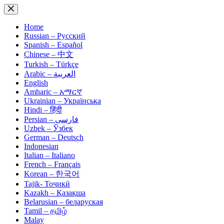
Skip
to
content
Home
Russian – Русский
Spanish – Español
Chinese – 中文
Turkish – Türkçe
Arabic – العربية
English
Amharic – አማርኛ
Ukrainian – Українська
Hindi – हिंदी
Persian – فارسی
Uzbek – Ўзбек
German – Deutsch
Indonesian
Italian – Italiano
French – Français
Korean – 한국어
Tajik- Тоҷикӣ
Kazakh – Қазақша
Belarusian – беларуская
Tamil – தமிழ்
Malay