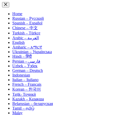
Skip
to
content
Home
Russian – Русский
Spanish – Español
Chinese – 中文
Turkish – Türkçe
Arabic – العربية
English
Amharic – አማርኛ
Ukrainian – Українська
Hindi – हिंदी
Persian – فارسی
Uzbek – Ўзбек
German – Deutsch
Indonesian
Italian – Italiano
French – Français
Korean – 한국어
Tajik- Тоҷикӣ
Kazakh – Қазақша
Belarusian – беларуская
Tamil – தமிழ்
Malay