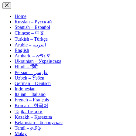
Skip
to
content
Home
Russian – Русский
Spanish – Español
Chinese – 中文
Turkish – Türkçe
Arabic – العربية
English
Amharic – አማርኛ
Ukrainian – Українська
Hindi – हिंदी
Persian – فارسی
Uzbek – Ўзбек
German – Deutsch
Indonesian
Italian – Italiano
French – Français
Korean – 한국어
Tajik- Тоҷикӣ
Kazakh – Қазақша
Belarusian – беларуская
Tamil – தமிழ்
Malay