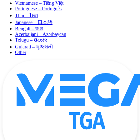
Vietnamese – Tiếng Việt
Portuguese – Português
Thai – ไทย
Japanese – 日本語
Bengali – বাংলা
Azerbaijani – Azərbaycan
Telugu – తెలుగు
Gujarati – ગુજરાતી
Other