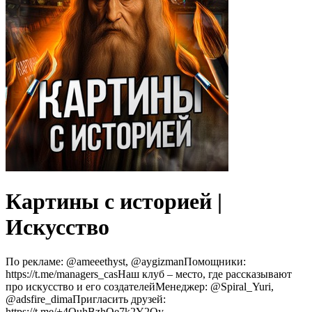
Картины с историей |
Искусство
По рекламе: @ameeethyst, @aygizmanПомощники:
https://t.me/managers_casНаш клуб – место, где рассказывают
про искусство и его создателейМенеджер: @Spiral_Yuri,
@adsfire_dimaПригласить друзей:
https://t.me/+4OuhBzhQe7k2Y2Qy