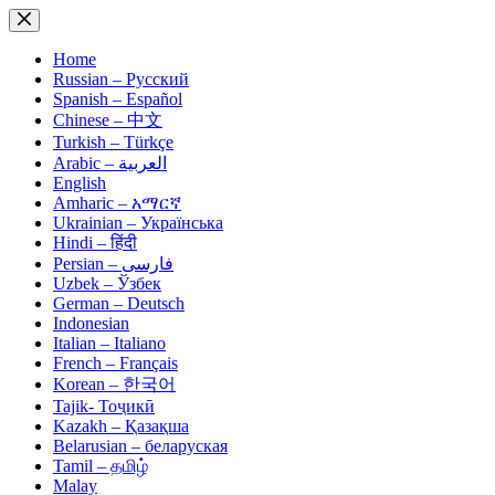
Skip
to
content
Home
Russian – Русский
Spanish – Español
Chinese – 中文
Turkish – Türkçe
Arabic – العربية
English
Amharic – አማርኛ
Ukrainian – Українська
Hindi – हिंदी
Persian – فارسی
Uzbek – Ўзбек
German – Deutsch
Indonesian
Italian – Italiano
French – Français
Korean – 한국어
Tajik- Тоҷикӣ
Kazakh – Қазақша
Belarusian – беларуская
Tamil – தமிழ்
Malay