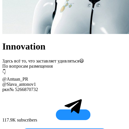
Innovation
Здесь всё то, что заставляет удивляться😃
По вопросам размещения
👇
@Antuan_PR
@Slava_antonov1
ркн№ 5266870732
117.9K subscribers