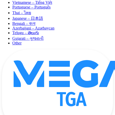
Vietnamese – Tiếng Việt
Portuguese – Português
Thai – ไทย
Japanese – 日本語
Bengali – বাংলা
Azerbaijani – Azərbaycan
Telugu – తెలుగు
Gujarati – ગુજરાતી
Other