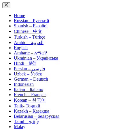
Skip
to
content
Home
Russian – Русский
Spanish – Español
Chinese – 中文
Turkish – Türkçe
Arabic – العربية
English
Amharic – አማርኛ
Ukrainian – Українська
Hindi – हिंदी
Persian – فارسی
Uzbek – Ўзбек
German – Deutsch
Indonesian
Italian – Italiano
French – Français
Korean – 한국어
Tajik- Тоҷикӣ
Kazakh – Қазақша
Belarusian – беларуская
Tamil – தமிழ்
Malay