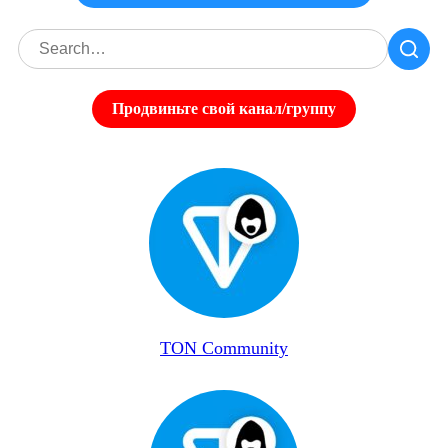
Продвиньте свой канал/группу
TON Community