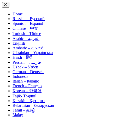
Skip
to
content
Home
Russian – Русский
Spanish – Español
Chinese – 中文
Turkish – Türkçe
Arabic – العربية
English
Amharic – አማርኛ
Ukrainian – Українська
Hindi – हिंदी
Persian – فارسی
Uzbek – Ўзбек
German – Deutsch
Indonesian
Italian – Italiano
French – Français
Korean – 한국어
Tajik- Тоҷикӣ
Kazakh – Қазақша
Belarusian – беларуская
Tamil – தமிழ்
Malay