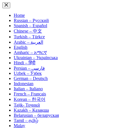
Skip
to
content
Home
Russian – Русский
Spanish – Español
Chinese – 中文
Turkish – Türkçe
Arabic – العربية
English
Amharic – አማርኛ
Ukrainian – Українська
Hindi – हिंदी
Persian – فارسی
Uzbek – Ўзбек
German – Deutsch
Indonesian
Italian – Italiano
French – Français
Korean – 한국어
Tajik- Тоҷикӣ
Kazakh – Қазақша
Belarusian – беларуская
Tamil – தமிழ்
Malay