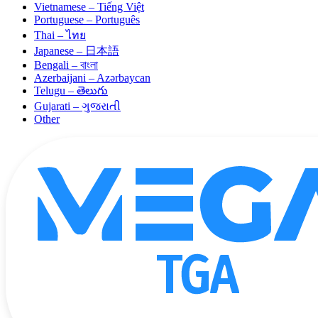
Vietnamese – Tiếng Việt
Portuguese – Português
Thai – ไทย
Japanese – 日本語
Bengali – বাংলা
Azerbaijani – Azərbaycan
Telugu – తెలుగు
Gujarati – ગુજરાતી
Other