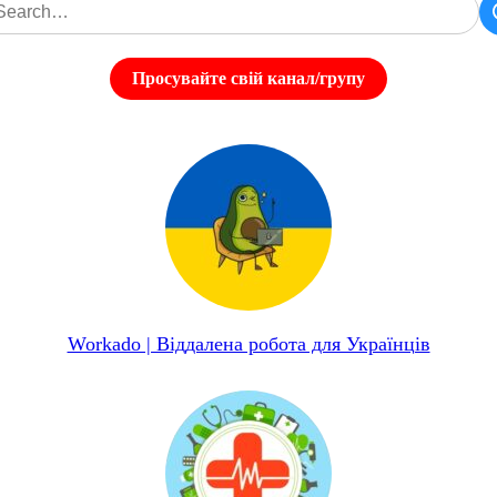
Просувайте свій канал/групу
Workado | Віддалена робота для Українців