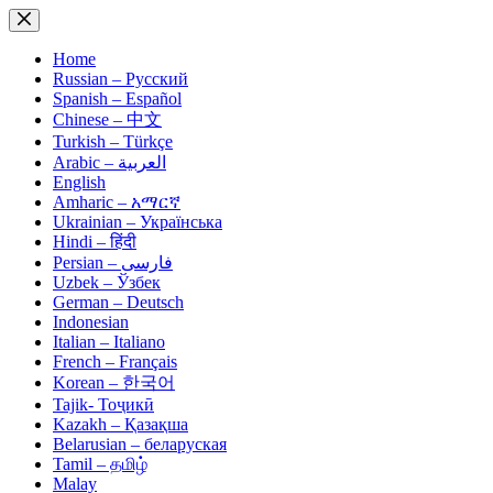
Skip
to
content
Home
Russian – Русский
Spanish – Español
Chinese – 中文
Turkish – Türkçe
Arabic – العربية
English
Amharic – አማርኛ
Ukrainian – Українська
Hindi – हिंदी
Persian – فارسی
Uzbek – Ўзбек
German – Deutsch
Indonesian
Italian – Italiano
French – Français
Korean – 한국어
Tajik- Тоҷикӣ
Kazakh – Қазақша
Belarusian – беларуская
Tamil – தமிழ்
Malay