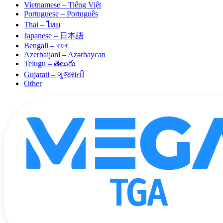
Vietnamese – Tiếng Việt
Portuguese – Português
Thai – ไทย
Japanese – 日本語
Bengali – বাংলা
Azerbaijani – Azərbaycan
Telugu – తెలుగు
Gujarati – ગુજરાતી
Other