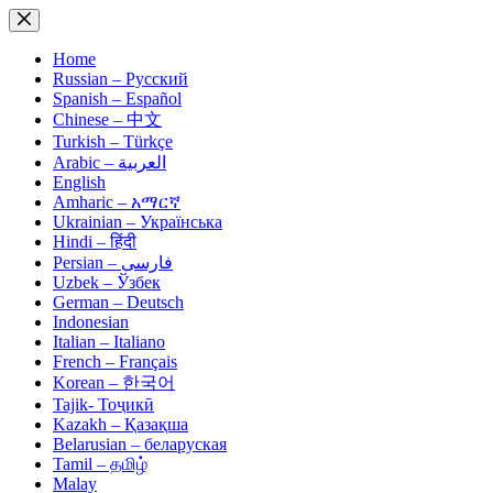
Skip
to
content
Home
Russian – Русский
Spanish – Español
Chinese – 中文
Turkish – Türkçe
Arabic – العربية
English
Amharic – አማርኛ
Ukrainian – Українська
Hindi – हिंदी
Persian – فارسی
Uzbek – Ўзбек
German – Deutsch
Indonesian
Italian – Italiano
French – Français
Korean – 한국어
Tajik- Тоҷикӣ
Kazakh – Қазақша
Belarusian – беларуская
Tamil – தமிழ்
Malay