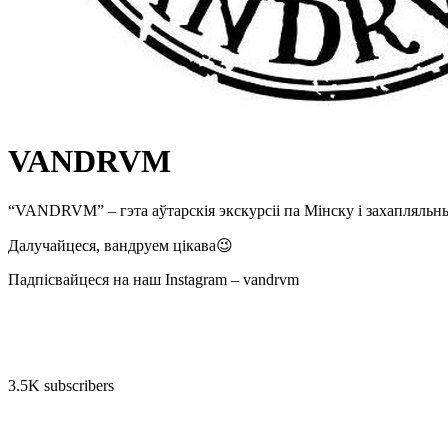
VANDRVM
“VANDRVM” – гэта аўтарскія экскурсіі па Мінску і захапляльн
Далучайцеся, вандруем цікава😉
Падпісвайцеся на наш Instagram – vandrvm
3.5K subscribers