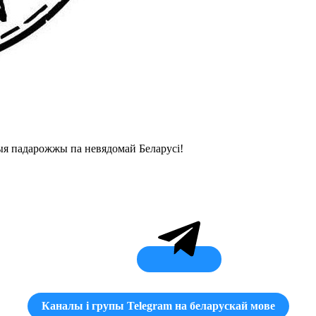
ыя падарожжы па невядомай Беларусі!
Каналы і групы Telegram на беларускай мове