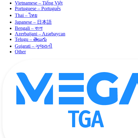
Vietnamese – Tiếng Việt
Portuguese – Português
Thai – ไทย
Japanese – 日本語
Bengali – বাংলা
Azerbaijani – Azərbaycan
Telugu – తెలుగు
Gujarati – ગુજરાતી
Other