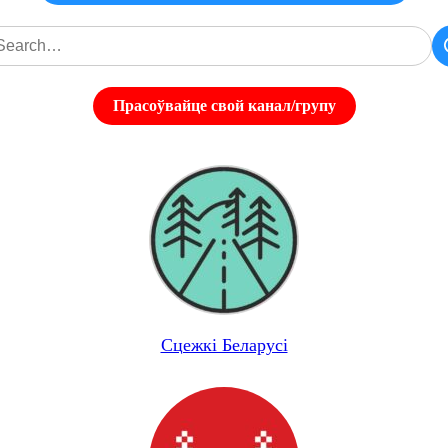
Прасоўвайце свой канал/групу
Сцежкі Беларусі