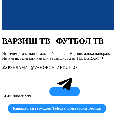
ВАРЗИШ ТВ | ФУТБОЛ ТВ
Ин телеграм канал тамоман ба канали Варзиш алоқа надорад.
Ин худ як телеграм канали варзишист дар TELEGRAM 📌
✍️ РЕКЛАМА- @VAHOBOV_ABDULLO
14.4K subscribers
Каналҳо ва гурӯҳҳои Telegram ба забони точикӣ