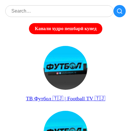
Канали худро пешбарӣ кунед
ТВ Футбол 🇹🇯 | Football TV 🇹🇯