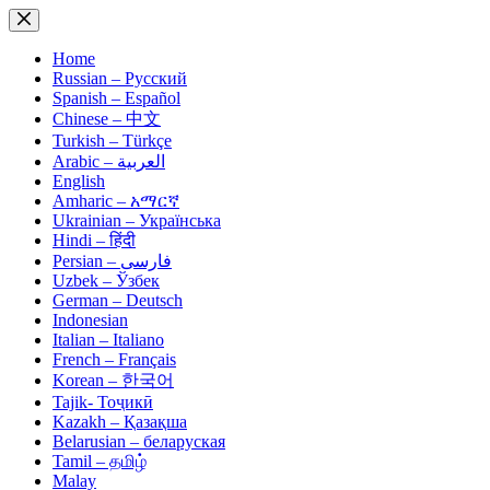
Skip
to
content
Home
Russian – Русский
Spanish – Español
Chinese – 中文
Turkish – Türkçe
Arabic – العربية
English
Amharic – አማርኛ
Ukrainian – Українська
Hindi – हिंदी
Persian – فارسی
Uzbek – Ўзбек
German – Deutsch
Indonesian
Italian – Italiano
French – Français
Korean – 한국어
Tajik- Тоҷикӣ
Kazakh – Қазақша
Belarusian – беларуская
Tamil – தமிழ்
Malay