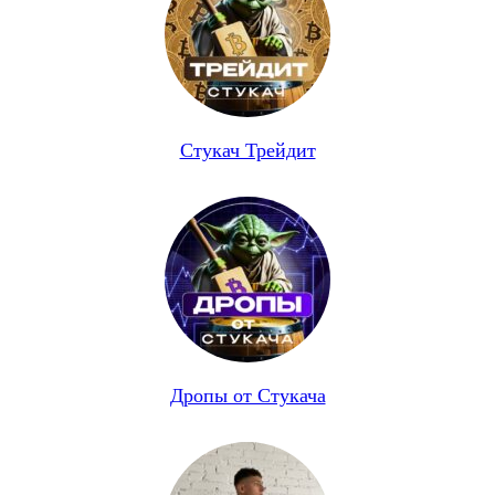
Стукач Трейдит
Дропы от Стукача