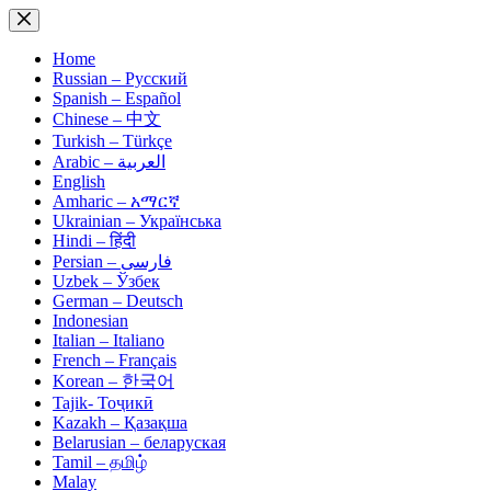
Skip
to
content
Home
Russian – Русский
Spanish – Español
Chinese – 中文
Turkish – Türkçe
Arabic – العربية
English
Amharic – አማርኛ
Ukrainian – Українська
Hindi – हिंदी
Persian – فارسی
Uzbek – Ўзбек
German – Deutsch
Indonesian
Italian – Italiano
French – Français
Korean – 한국어
Tajik- Тоҷикӣ
Kazakh – Қазақша
Belarusian – беларуская
Tamil – தமிழ்
Malay