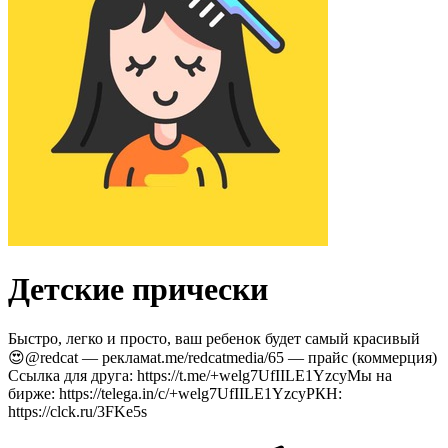
Детские прически
Быстро, легко и просто, ваш ребенок будет самый красивый
😍@redcat — рекламаt.me/redcatmedia/65 — прайс (коммерция)
Ссылка для друга: https://t.me/+welg7UfIILE1YzcyМы на
бирже: https://telega.in/c/+welg7UfIILE1YzcyРКН:
https://clck.ru/3FKe5s