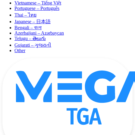
Vietnamese – Tiếng Việt
Portuguese – Português
Thai – ไทย
Japanese – 日本語
Bengali – বাংলা
Azerbaijani – Azərbaycan
Telugu – తెలుగు
Gujarati – ગુજરાતી
Other