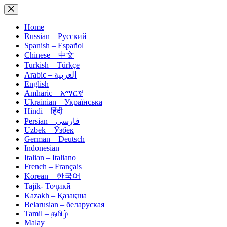
Skip
to
content
Home
Russian – Русский
Spanish – Español
Chinese – 中文
Turkish – Türkçe
Arabic – العربية
English
Amharic – አማርኛ
Ukrainian – Українська
Hindi – हिंदी
Persian – فارسی
Uzbek – Ўзбек
German – Deutsch
Indonesian
Italian – Italiano
French – Français
Korean – 한국어
Tajik- Тоҷикӣ
Kazakh – Қазақша
Belarusian – беларуская
Tamil – தமிழ்
Malay