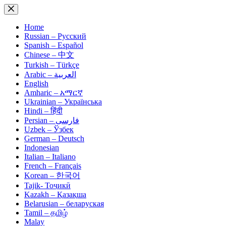
Skip
to
content
Home
Russian – Русский
Spanish – Español
Chinese – 中文
Turkish – Türkçe
Arabic – العربية
English
Amharic – አማርኛ
Ukrainian – Українська
Hindi – हिंदी
Persian – فارسی
Uzbek – Ўзбек
German – Deutsch
Indonesian
Italian – Italiano
French – Français
Korean – 한국어
Tajik- Тоҷикӣ
Kazakh – Қазақша
Belarusian – беларуская
Tamil – தமிழ்
Malay