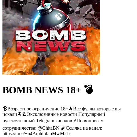
BOMB NEWS 18+ 💣
🔞Возрастное ограничение 18+🔥Все фуллы которые вы
искали🔝📰Эксклюзивные новости Популярный
русскоязычный Telegram каналов.⚡️По вопросам
сотрудничества: @ChitaBN 🧨Ссылка на канал:
https://t.me/+n4Amtd5faoMwM2Ji