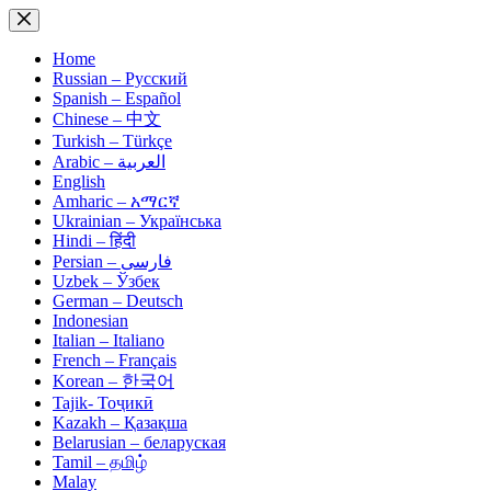
Skip
to
content
Home
Russian – Русский
Spanish – Español
Chinese – 中文
Turkish – Türkçe
Arabic – العربية
English
Amharic – አማርኛ
Ukrainian – Українська
Hindi – हिंदी
Persian – فارسی
Uzbek – Ўзбек
German – Deutsch
Indonesian
Italian – Italiano
French – Français
Korean – 한국어
Tajik- Тоҷикӣ
Kazakh – Қазақша
Belarusian – беларуская
Tamil – தமிழ்
Malay