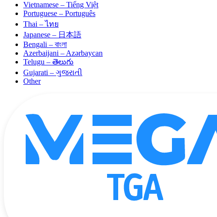
Vietnamese – Tiếng Việt
Portuguese – Português
Thai – ไทย
Japanese – 日本語
Bengali – বাংলা
Azerbaijani – Azərbaycan
Telugu – తెలుగు
Gujarati – ગુજરાતી
Other