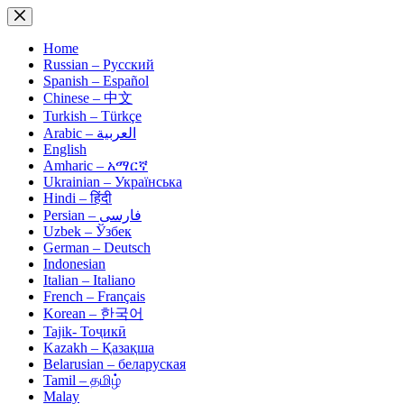
Skip
to
content
Home
Russian – Русский
Spanish – Español
Chinese – 中文
Turkish – Türkçe
Arabic – العربية
English
Amharic – አማርኛ
Ukrainian – Українська
Hindi – हिंदी
Persian – فارسی
Uzbek – Ўзбек
German – Deutsch
Indonesian
Italian – Italiano
French – Français
Korean – 한국어
Tajik- Тоҷикӣ
Kazakh – Қазақша
Belarusian – беларуская
Tamil – தமிழ்
Malay