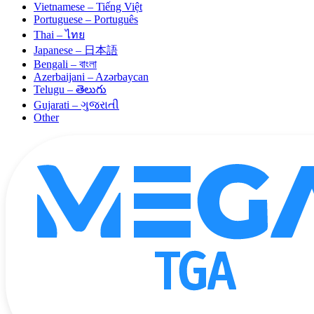
Vietnamese – Tiếng Việt
Portuguese – Português
Thai – ไทย
Japanese – 日本語
Bengali – বাংলা
Azerbaijani – Azərbaycan
Telugu – తెలుగు
Gujarati – ગુજરાતી
Other