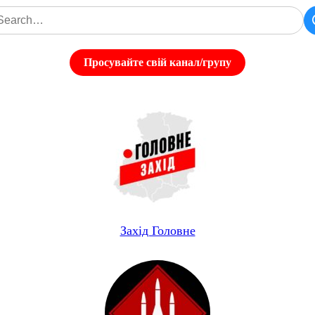
Просувайте свій канал/групу
Захід Головне