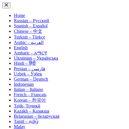
Skip
to
content
Home
Russian – Русский
Spanish – Español
Chinese – 中文
Turkish – Türkçe
Arabic – العربية
English
Amharic – አማርኛ
Ukrainian – Українська
Hindi – हिंदी
Persian – فارسی
Uzbek – Ўзбек
German – Deutsch
Indonesian
Italian – Italiano
French – Français
Korean – 한국어
Tajik- Тоҷикӣ
Kazakh – Қазақша
Belarusian – беларуская
Tamil – தமிழ்
Malay