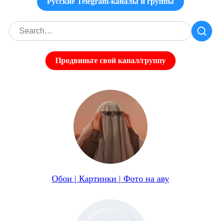
Русские Telegram-каналы и группы
Продвиньте свой канал/группу
Обои | Картинки | Фото на аву