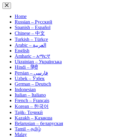
Skip
to
content
Home
Russian – Русский
Spanish – Español
Chinese – 中文
Turkish – Türkçe
Arabic – العربية
English
Amharic – አማርኛ
Ukrainian – Українська
Hindi – हिंदी
Persian – فارسی
Uzbek – Ўзбек
German – Deutsch
Indonesian
Italian – Italiano
French – Français
Korean – 한국어
Tajik- Тоҷикӣ
Kazakh – Қазақша
Belarusian – беларуская
Tamil – தமிழ்
Malay