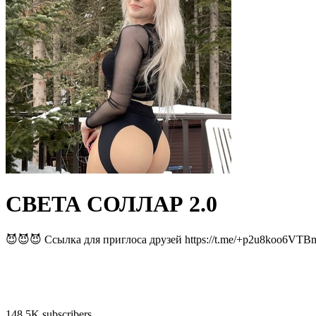
СВЕТА СОЛЛАР 2.0
😈😈😈 Ссылка для приглоса друзей https://t.me/+p2u8koo6V
148.5K subscribers