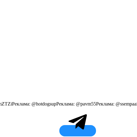
TBmZTZiРеклама: @hotdogsupРеклама: @pavm55Реклама: @ssempaa